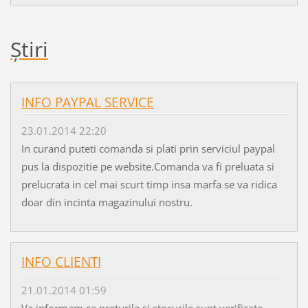
Ştiri
INFO PAYPAL SERVICE
23.01.2014 22:20
In curand puteti comanda si plati prin serviciul paypal
pus la dispozitie pe website.Comanda va fi preluata si
prelucrata in cel mai scurt timp insa marfa se va ridica
doar din incinta magazinului nostru.
INFO CLIENTI
21.01.2014 01:59
Va informam ca preturile si stocurile sunt verificate