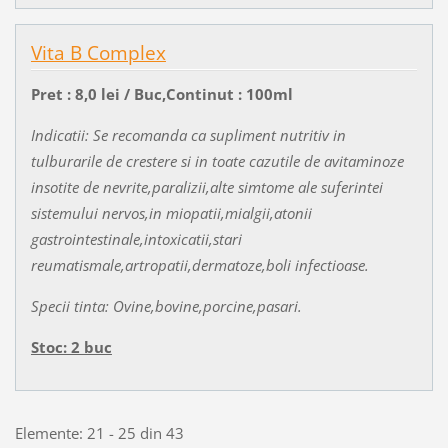
Vita B Complex
Pret : 8,0 lei / Buc,Continut : 100ml
Indicatii: Se recomanda ca supliment nutritiv in
tulburarile de crestere si in toate cazutile de avitaminoze
insotite de nevrite,paralizii,alte simtome ale suferintei
sistemului nervos,in miopatii,mialgii,atonii
gastrointestinale,intoxicatii,stari
reumatismale,artropatii,dermatoze,boli infectioase.
Specii tinta: Ovine,bovine,porcine,pasari.
Stoc: 2 buc
Elemente: 21 - 25 din 43