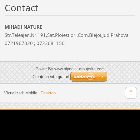
Contact
MIHADI NATURE
Str.Teleajen,Nr.191,Sat.Ploiestiori,Com.Blejoi,Jud.Prahova
0721967020 ; 0723681150
Power By www.hipnotik.groupsite.com
Creați un site gratuit
Vizualizați:
Mobile
|
Desktop